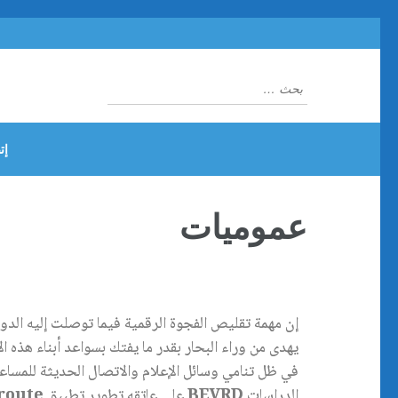
إت
عموميات
إن مهمة تقليص الفجوة الرقمية فيما توصلت إليه الدو
يهدى من وراء البحار بقدر ما يفتك بسواعد أبناء هذه
في ظل تنامي وسائل الإعلام والاتصال الحديثة للمساع
الدراسات
BEVRD
على عاتقه تطوير تطبيق
route