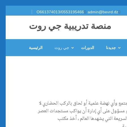
O661374013/0553195466
admin@bevrd.dz
منصة تدريبية جي روت
جديدنا
الدورات
جي روت
الرئيسية
تمع وأي نهضة علمية أو لحاق بالركب الحضاري لا
 أو مسؤول على أي إدارة أن يواكب مستجدات العصر
سريعة التي يشهدها العالم ، أخذ مكتب