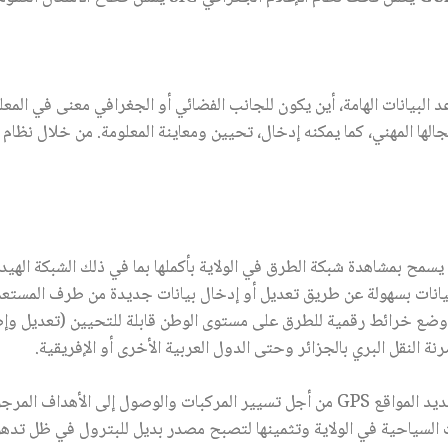
الجغرافي (SIG) في تسيير قواعد البيانات الهامة، أين يكون للجانب الفضائي أو الجغرافي معن
المرتبطة بمجالها المهني، كما يمكنه إدخال، تحيين ومعاينة المعلومة. من خلال
مح بمشاهدة شبكة الطرق في الولاية بأكملها بما في ذلك الشبكة الهيدروغ
لبيانات بسهولة عن طريق تعديل أو إدخال بيانات جديدة من طرف المستعمل
 وضع خرائط رقمية للطرق على مستوى الوطن قابلة للتحيين (تعديل وإضا
 النقل البري بالجزائر وحتى الدول العربية الأخرى أو الإفريقية.
دة الموجهة بالأقمار الصناعية)
لسياحية في الولاية وتثمينها لتصبح مصدر بديل للبترول في ظل تدهور 