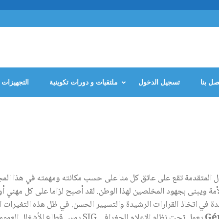
صل بنا
تسجيل الدخول
ملتقيات و دورات تكوينية
التجهيزات
ل المتقدمة تقع على عاتق كل منا على حسب مكانته ومهمته في هذا المج
 الأمة ويبنى بجهود المخلصين لهذا الوطن. لقد أصبح لزاما على كل مهني
دة في اتخاذ القرارات الرشيدة والتسيير الحسن. في ظل هذه التغيرات ال
Gé
يعمل تحت نظام الإعلام الجغرافي SIG يمس قطاع الأشغال العمومية.