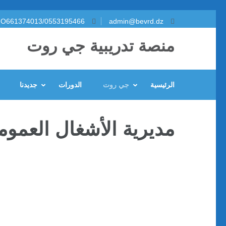
تخطى
O661374013/0553195466
admin@bevrd.dz
إلى
منصة تدريبية جي روت
المحتوى
(اضغط
Enter)
الرئيسية
جي روت
الدورات
جديدنا
مديرية الأشغال العموم